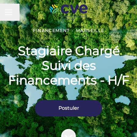
MENU CARRIÈRE
Changer la langue
FINANCEMENT
·
MARSEILLE
Stagiaire Chargé
Suivi des
Financements - H/F
Postuler