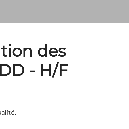
tion des
CDD - H/F
alité.