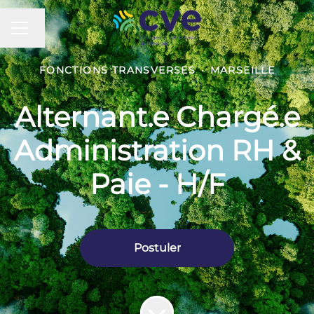
MENU CARRIÈRE
Changer la langue
FONCTIONS TRANSVERSES
·
MARSEILLE
Alternant.e Chargé.e
Administration RH &
Paie - H/F
Postuler